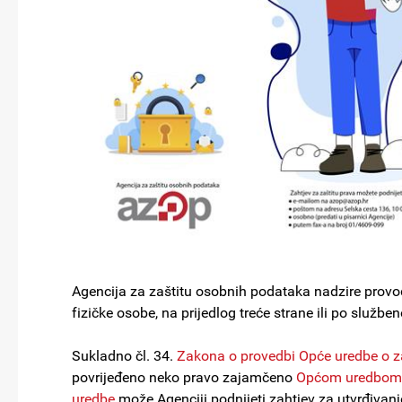
Agencija za zaštitu osobnih podataka nadzire provođ
fizičke osobe, na prijedlog treće strane ili po služben
Sukladno čl. 34.
Zakona o provedbi Opće uredbe o z
povrijeđeno neko pravo zajamčeno
Općom uredbom o
uredbe
može Agenciji podnijeti zahtjev za utvrđivan