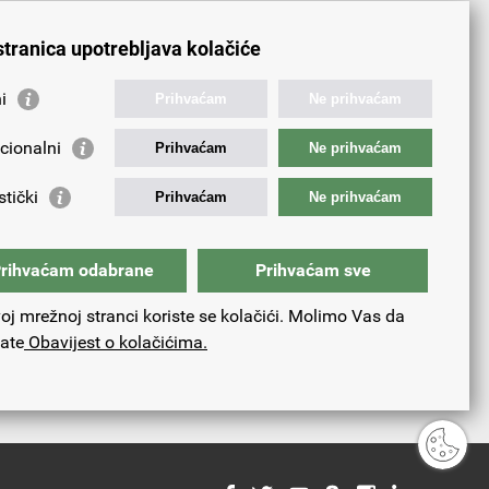
n?
Da
Ne
Djelomice
stranica upotrebljava kolačiće
i
Prihvaćam
Ne prihvaćam
cionalni
Prihvaćam
Ne prihvaćam
stički
Prihvaćam
Ne prihvaćam
rihvaćam odabrane
Prihvaćam sve
oj mrežnoj stranci koriste se kolačići. Molimo Vas da
tate
Obavijest o kolačićima.