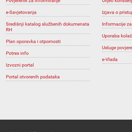
Povjerenik za informiranje
Uvjeti korišten
e-Savjetovanja
Izjava o prist
Središnji katalog službenih dokumenata
Informacije za
RH
Uporaba kolač
Plan oporavka i otpornosti
Usluge povjer
Potres info
e-Vlada
Izvozni portal
Portal otvorenih podataka