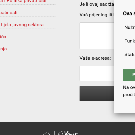
ja i Politika privatnosti
Je li ovaj sadržaj korista
upačnosti
Ova 
Vaš prijedlog ili komentar:
 tijela javnog sektora
Nužn
ića
Funk
enja
Stati
Vaša e-adresa:
P
Na ov
proči