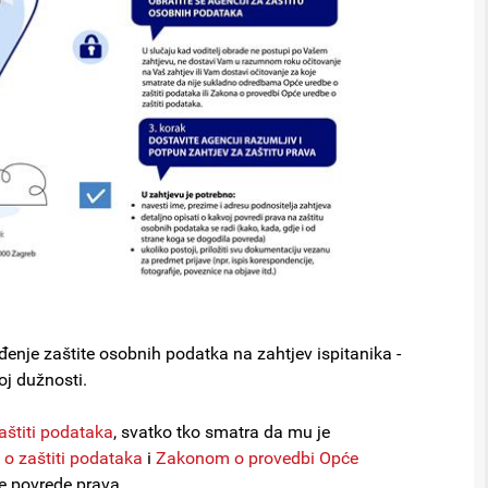
enje zaštite osobnih podatka na zahtjev ispitanika -
oj dužnosti.
aštiti podataka
, svatko tko smatra da mu je
 zaštiti podataka
i
Zakonom o provedbi Opće
je povrede prava.